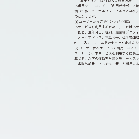
1. 収集する利用者情報及び収集方法
本ポリシーにおいて、「利用者情報」と
情報であって、本ポリシーに基づき当社
のとなります。
(1) ユーザーからご提供いただく情報
本サービスを利用するために、または本
・氏名、生年月日、性別、職業等プロフ
・メールアドレス、電話番号、住所等連
2. ・入力フォームその他当社が定める
(2) ユーザーが本サービスの利用にお
ユーザーが、本サービスを利用するにあ
基づき、以下の情報を当該外部サービス
・当該外部サービスでユーザーが利用する
・その他当該外部サービスのプライバシ
(3) ユーザーが本サービスを利用するに
当社は、本サービスへのアクセス状況や
・リファラ
・IPアドレス
・サーバーアクセスログに関する情報
・Cookie、ADID、IDFAその他の識別子
(4) ユーザーが本サービスを利用する
当社は、ユーザーが3-1に定める方法に
・位置情報
2.利用目的
本サービスのサービス提供にかかわる利
(1) 本サービスに関する登録の受付、
(2) ユーザーのトラフィック測定及び行