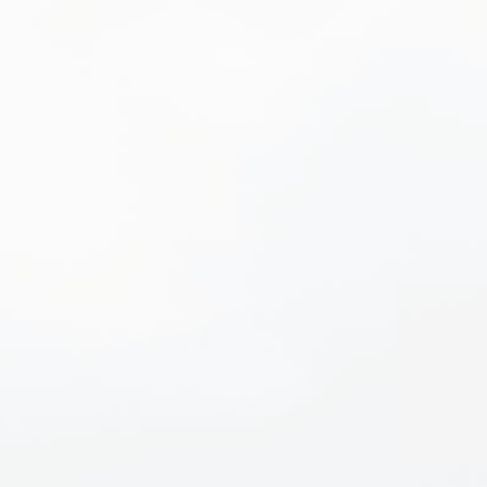
(5) その他、個人情報の保護に関する
6.安全管理措置
個人情報への不正アクセス、個人情報の
以下の措置を講じています。
① 個人情報・個人データの適正な取扱
② 取得・利用・保存・提供・削除・廃
③ 責任者の設置、個人データを取り扱
整備、取扱い状況に関する定期点検等の
④ 個人データについての秘密保持に関
⑤ 従業員の入退出管理、持ち込み機器
⑥ 個人データを取り扱う情報システム
7.共同利用
当社は、ユーザーの個人情報を共同利用
8.個人情報の開示等
当社は、ユーザーご本人または代理人か
提供停止、第三者提供記録の開示（以下
理人に対し、遅滞なく開示を行います（
わない場合は、この限りではありません。
９.お問い合わせ窓口
ご意見、ご質問、苦情のお申出その他利
住所：〒711-0921 岡山県倉敷市児島駅前1-37 
会社名：UITU
個人情報取扱責任者：浦田 晃太郎
連絡先：
080-3999-7549
【2024年10月23日制定】