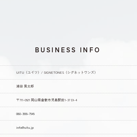
合わせ等への対応のため
ポリシー等（以下「規約等」といいます。）に違反する行為に対する対応のため
どを通知するため
用中止要請の方法
の収集が行われる前にユーザーの同意を得るものとします。
設定を行うことにより、利用者情報の全部または一部についてその収集又は利用の停止を求め
用を停止します。なお利用者情報の項目によっては、その収集または利用が本サービスの前
BUSINESS INFO
の収集又は利用を停止します。
ュールの有無
ユーザーの端末にCookieを保存し、これを利用して利用者情報を蓄積及び利用している場合
RL：
UITU（ユイツ）/ SIGNETONES（シグネットワンズ）
RL：
浦田 晃太郎
当社サイトを含む広告効果等の情報を解析するため
〒711-0921 岡山県倉敷市児島駅前1-37 DI-4
ついては、あらかじめユーザーの同意を得ないで、第三者に提供しません。但し、次に掲げ
囲内において個人情報の取扱いの全部または一部を委託する場合
080-3999-7549
に伴って個人情報が提供される場合
は情報収集モジュール提供者へ個人情報が提供される場合
info@uitu.jp
たはその委託を受けた者が法令の定める事務を遂行することに対して協力する必要がある場合
がある場合