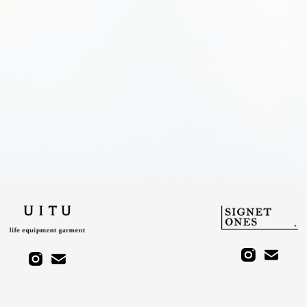
法律（以下「個人情報保護法」といいます。）その他の法令で認められる場合
漏えい、滅失、又はき損の予防及び是正のため、当社内において規程を整備し安全対策に努
いのため、法令及びガイドライン所定が定める各対応を実施するに当たっての基本方針の策
棄等の各対応及び責任者と役割を定めた各種規定の策定
う従業員及び取扱い個人データの範囲の明確化、法及び規程に違反している事実又は兆候を
組織的安全管理措置
する事項を就業規則に記載し、個人データの取扱いに関する留意事項について定期研修を実
の制限、個人データを取り扱う機器及び電子媒体・書類の盗難・紛失等を防止するための持
に対する外部からの不正アクセス又は不正ソフトウェアから保護するシステムの導入等の技
しません。
ら、個人情報保護法の定めに基づき個人情報の利用目的の通知、開示、内容の訂正、追加又
、「開示等」）を求められたときは、ユーザーご本人またはその代理人からのご請求である
当該個人情報が存在しないときにはその旨を通知いたします。）。但し、個人情報保護法そ
なお、個人情報の開示につきましては、手数料（1件あたり1,000円）を頂戴しております
用者情報の取扱いに関するお問い合わせは、下記の窓口までお願いいたします。
DI-4