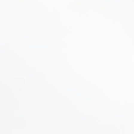
めます。以上の目的を達するため、当社は
定
把握した場合の責任者への報告連絡体制の
施する等の人的安全管理措置
ち出し制限・管理等の物理的安全管理措置
術的安全管理措置
は削除、利用の停止、消去及び第三者への
ことを確認の上で、ユーザーまたはその代
の他の法令により、当社が開示の義務を負
ので、あらかじめ御了承ください。