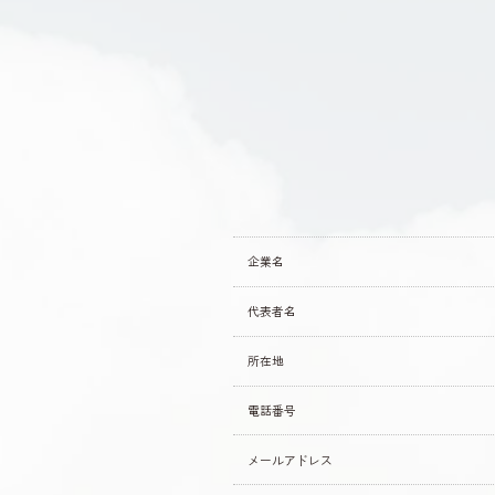
(3) 広告の配信、表示及び効果測定のため
(4) 本サービスに関するご案内、お問い
(5) 本サービスに関する当社の規約、
(6) 本サービスに関する規約等の変更な
3.通知・公表または同意取得の方法、利
3-1 以下の利用者情報については、そ
・位置情報
3-2 ユーザーは、本サービスの所定の
に、当社の定めるところに従い、その利
ービスを退会した場合に限り、当社はそ
4.外部送信、第三者提供、情報収集モジ
4-1 本サービスでは、以下の提携先が、
(1) 提携先：matomo
(2) 上記提携先のプライバシーポリシーのU
企業名
https://matomo.org/privacy-policy/
(3) 上記提携先のオプトアウト（無効化）U
代表者名
https://matomo.org/privacy-policy/
(4) 利用目的：本サイトの閲覧状況及び
5.第三者提供
所在地
当社は、利用者情報のうち、個人情報に
限りではありません。
(1) 当社が利用目的の達成に必要な範
電話番号
(2) 合併その他の事由による事業の承継
(3) 第4項の定めに従って、提携先また
メールアドレス
(4) 国の機関もしくは地方公共団体ま
て当該事務の遂行に支障を及ぼすおそれ