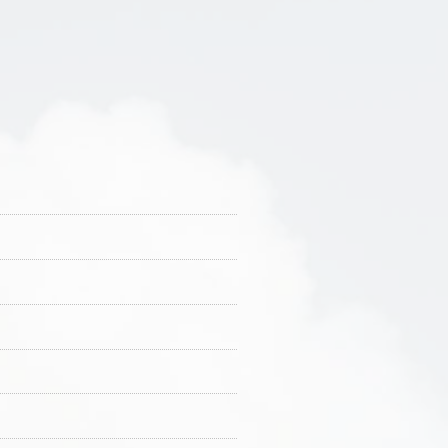
ることができ、この場合、当社は速やか
提となるため、当社所定の方法により本サ
があります。
る必要があり第三者に提供する場合はこの
であって、ユーザーの同意を得ることによっ