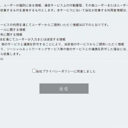
は、ユーザーの識別に係る情報、通信サービス上の行動履歴、その他ユーザーまたはユーザ
が収集するものを意味するものとします。本サービスにおいて当社が収集する利用者情報は
サービスの利用を通じてユーザーからご提供いただく情報は以下のとおりです。
ィールに関する情報
絡先に関する情報
方法を通じてユーザーが入力または送信する情報
いて、他のサービスと連携を許可することにより、当該他のサービスからご提供いただく情報
たり、ソーシャルネットワーキングサービス等の他のサービスとの連携を許可した場合には
から収集します。
ID
ー設定によりユーザーが連携先に開示を認めた情報
あたって、当社が収集する情報
当社プライバシーポリシーに同意しました
そのご利用方法に関する情報を収集することがあります。これには以下の情報が含まれます
送信
にあたって、当社がユーザーの個別同意に基づいて収集する情報
より個別に同意した場合、当社は以下の情報を利用中の端末から収集します。
用者情報の具体的な利用目的は以下のとおりです。
本人確認、ユーザー認証、ユーザー設定の記録、利用料金の決済計算等本サービスの提供、維
動測定のため