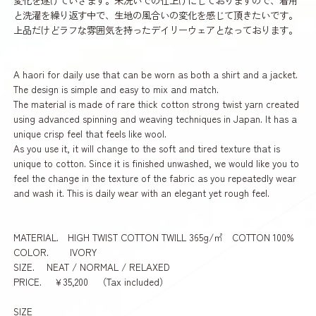
変化を遂げていきます。未洗いでの仕上げにしておりますので、着用
と洗濯を繰り返す中で、生地の風合いの変化を感じて頂きたいです。
上品だけどラフな雰囲気を持ったデイリーウェアとなっております。
A haori for daily use that can be worn as both a shirt and a jacket.
The design is simple and easy to mix and match.
The material is made of rare thick cotton strong twist yarn created
using advanced spinning and weaving techniques in Japan. It has a
unique crisp feel that feels like wool.
As you use it, it will change to the soft and tired texture that is
unique to cotton. Since it is finished unwashed, we would like you to
feel the change in the texture of the fabric as you repeatedly wear
and wash it. This is daily wear with an elegant yet rough feel.
MATERIAL. HIGH TWIST COTTON TWILL 365g/㎡ COTTON 100%
COLOR. IVORY
SIZE. NEAT / NORMAL / RELAXED
PRICE. ￥35,200 （Tax included）
SIZE